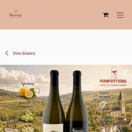
Se rendre au contenu
Vins blancs