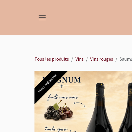
Se rendre au contenu
Tous les produits
Vins
Vins rouges
Saumu
Vieux millesime
Vieux millesime