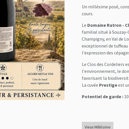
Un millésime posé, const
cours.
Le
Domaine Ratron - Cl
familial situé à Souzay
Champigny, en Val de Loi
exceptionnel de tuffeau e
l'expression des cépag
Le Clos des Cordeliers e
l'environnement, le dom
favorisant la biodiversi
La cuvée
Prestige
est u
Potentiel de garde :
10
Vieux Millésime