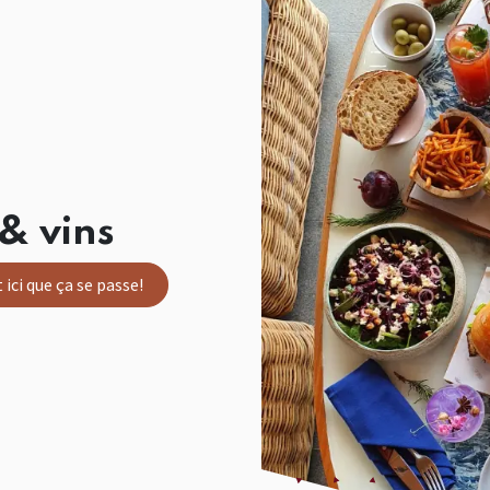
& vins
 ici que ça se passe!