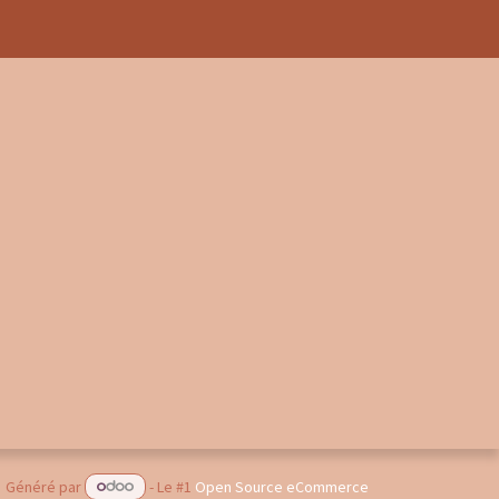
Généré par
- Le #1
Open Source eCommerce