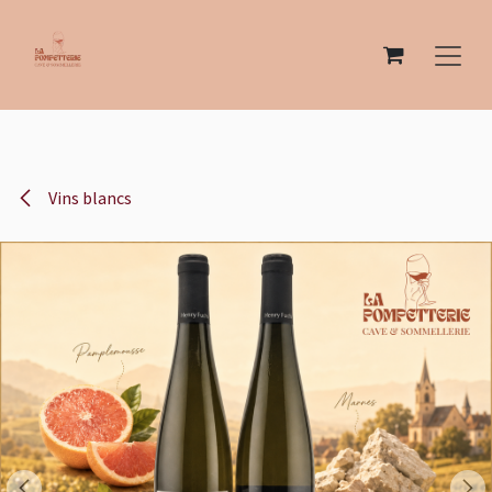
Se rendre au contenu
Vins blancs