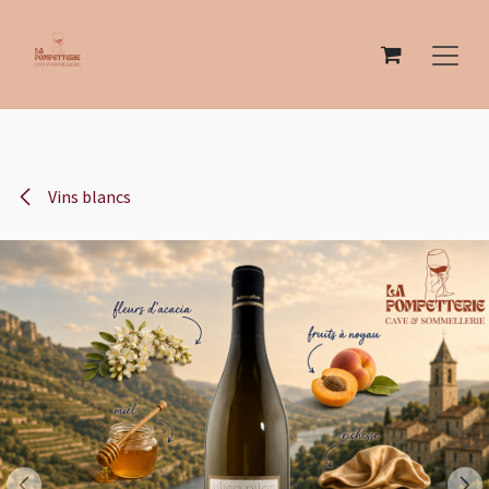
Se rendre au contenu
Vins blancs