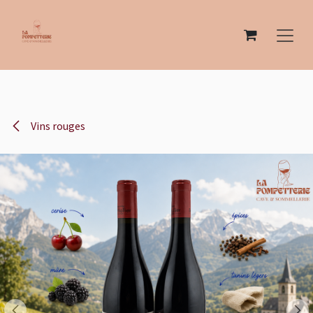
Se rendre au contenu
Vins rouges