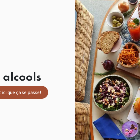
 alcools
 ici que ça se passe!