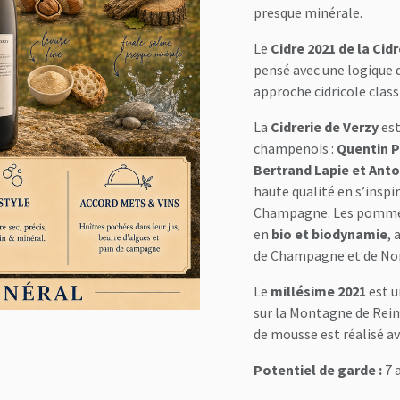
presque minérale.
Le
Cidre 2021 de la Cid
pensé avec une logique 
approche cidricole class
La
Cidrerie de Verzy
est
champenois :
Quentin P
Bertrand Lapie et Ant
haute qualité en s’inspi
Champagne. Les pommes 
en
bio et biodynamie
, 
de Champagne et de No
Le
millésime 2021
est u
sur la Montagne de Reim
de mousse est réalisé a
Potentiel de garde :
7 