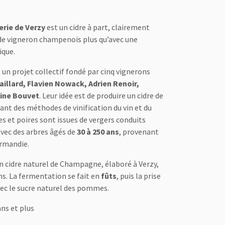
rerie de Verzy
est un cidre à part, clairement
de vigneron champenois plus qu’avec une
ique.
 un projet collectif fondé par cinq vignerons
aillard, Flavien Nowack, Adrien Renoir,
oine Bouvet
. Leur idée est de produire un cidre de
rant des méthodes de vinification du vin et du
et poires sont issues de vergers conduits
avec des arbres âgés de
30 à 250 ans
, provenant
rmandie.
n cidre naturel de Champagne, élaboré à Verzy,
s. La fermentation se fait en
fûts
, puis la prise
vec le sucre naturel des pommes.
ans et plus