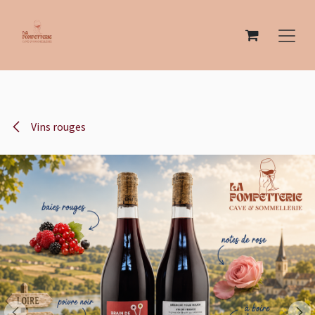
Se rendre au contenu
Vins rouges