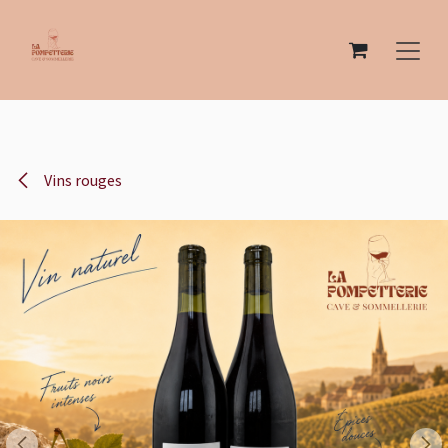
Se rendre au contenu
Vins rouges