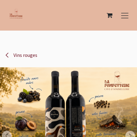
Se rendre au contenu
Vins rouges