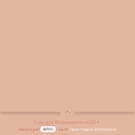
Copyright ©lapompetterie2024
Généré par
- Le #1
Open Source eCommerce