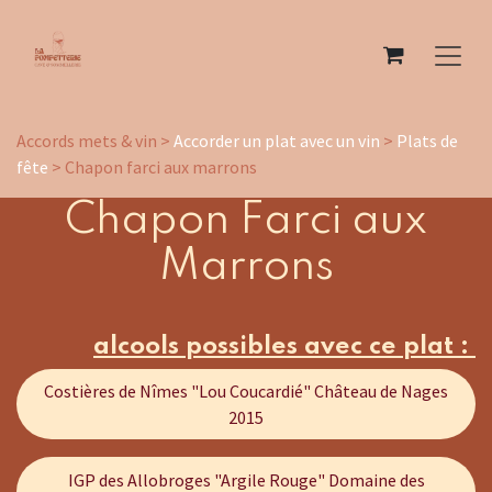
Se rendre au contenu
Accords mets & vin >
Accorder un plat avec un vin
>
Plats de
fête
> Chapon farci aux marrons
Chapon Farci aux
Marrons
alcools possibles avec ce plat :
Costières de Nîmes "Lou Coucardié" Château de Nages
2015
IGP des Allobroges "Argile Rouge" Domaine des