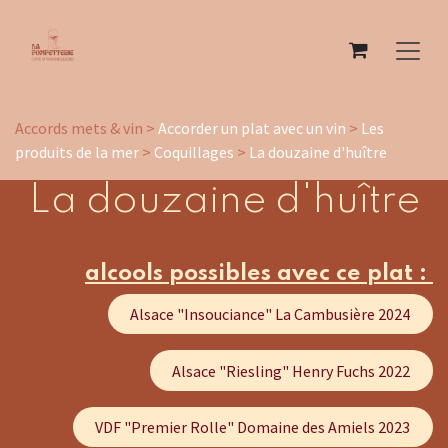
Se rendre au contenu
Accords mets & vin >
Accorder un plat avec un vin
>
Les
produits de la mer
>
Coquillages
>
La douzaine d'huître
La douzaine d'huître
alcools possibles avec ce plat :
Alsace "Insouciance" La Cambusière 2024
Alsace "Riesling" Henry Fuchs 2022
VDF "Premier Rolle" Domaine des Amiels 2023