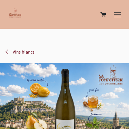
Se rendre au contenu
Vins blancs