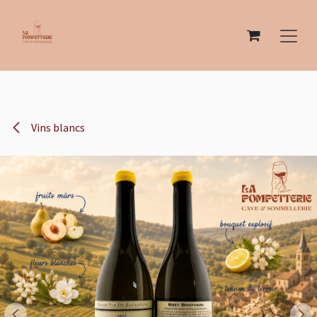
Se rendre au contenu
Vins blancs