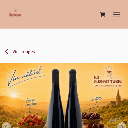
Se rendre au contenu
Vins rouges