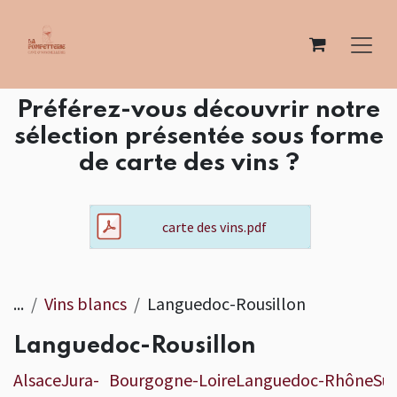
Se rendre au contenu
Préférez-vous découvrir notre
sélection présentée sous forme
de carte des vins ?
carte des vins.pdf
...
Vins blancs
Languedoc-Rousillon
Languedoc-Rousillon
Alsace
Jura-
Bourgogne-
Loire
Languedoc-
Rhône
Su