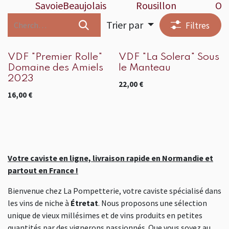
Savoie
Beaujolais
Rousillon
Ou
Trier par
Filtres
VDF "Premier Rolle"
VDF "La Solera" Sous
Domaine des Amiels
le Manteau
2023
22,00
€
16,00
€
Votre caviste en ligne, livraison rapide en Normandie et
partout en France !
Bienvenue chez La Pompetterie, votre caviste spécialisé dans
les vins de niche à
Étretat
. Nous proposons une sélection
unique de vieux millésimes et de vins produits en petites
quantités par des vignerons passionnés. Que vous soyez au