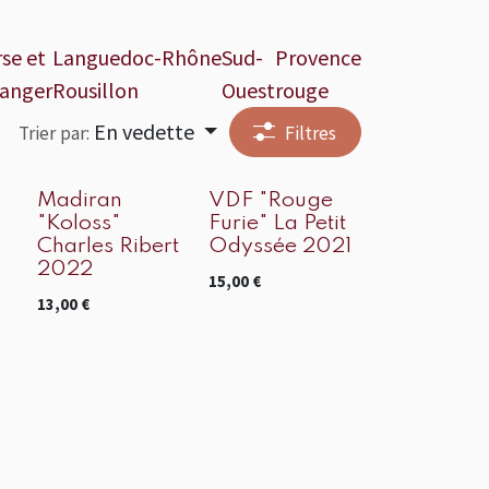
se et
Languedoc-
Rhône
Sud-
Provence
ranger
Rousillon
Ouest
rouge
En vedette
Trier par:
Filtres
Madiran
VDF "Rouge
"Koloss"
Furie" La Petit
Charles Ribert
Odyssée 2021
2022
15,00
€
13,00
€