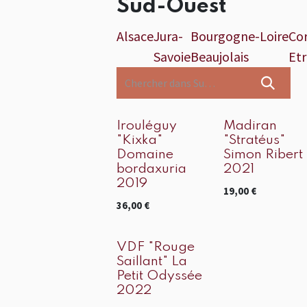
Sud-Ouest
Alsace
Jura-
Bourgogne-
Loire
Cor
Savoie
Beaujolais
Et
Vieux millesime
Irouléguy
Madiran
"Kixka"
"Stratéus"
Domaine
Simon Ribert
bordaxuria
2021
2019
19,00
€
36,00
€
VDF "Rouge
Saillant" La
Petit Odyssée
2022