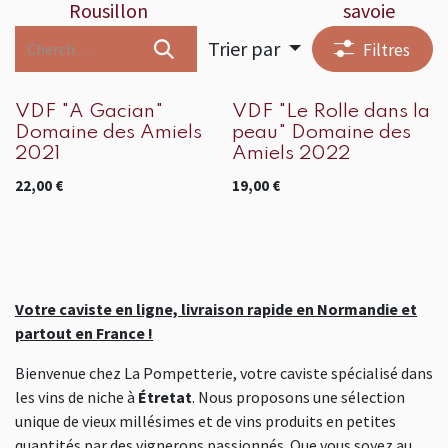
Rousillon
savoie
Trier par
Filtres
VDF "A Gacian"
VDF "Le Rolle dans la
Domaine des Amiels
peau" Domaine des
2021
Amiels 2022
22,00
€
19,00
€
Votre caviste en ligne, livraison rapide en Normandie et
partout en France !
Bienvenue chez La Pompetterie, votre caviste spécialisé dans
les vins de niche à
Étretat
. Nous proposons une sélection
unique de vieux millésimes et de vins produits en petites
quantités par des vignerons passionnés. Que vous soyez au