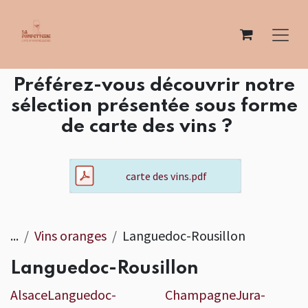
Se rendre au contenu
Préférez-vous découvrir notre
sélection présentée sous forme
de carte des vins ?
carte des vins.pdf
...
Vins oranges
Languedoc-Rousillon
Languedoc-Rousillon
Alsace
Languedoc-
Champagne
Jura-