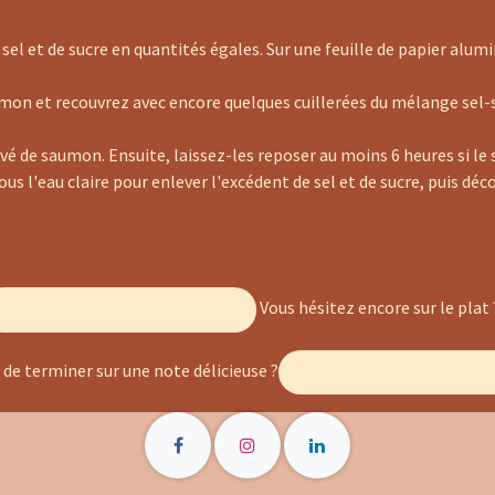
 et de sucre en quantités égales. Sur une feuille de papier alumi
.
umon et recouvrez avec encore quelques cuillerées du mélange sel
de saumon. Ensuite, laissez-les reposer au moins 6 heures si le sa
s l'eau claire pour enlever l'excédent de sel et de sucre, puis déco
Vous hésitez encore sur le pla
Découvrez nos suggestions ici
 de terminer sur une note délicieuse ?
Nos desserts vous attenden