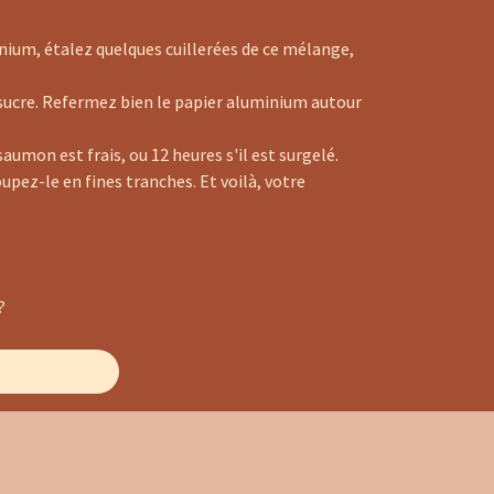
nium, étalez quelques cuillerées de ce mélange,
-sucre. Refermez bien le papier aluminium autour
umon est frais, ou 12 heures s'il est surgelé.
upez-le en fines tranches. Et voilà, votre
t ?
t juste ici !