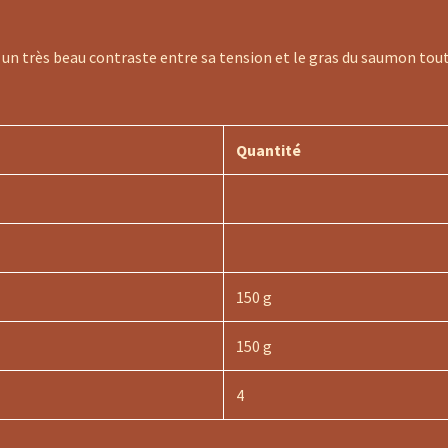
r un très beau contraste entre sa tension et le gras du saumon to
Quantité
150 g
150 g
4