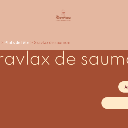
n
>
Plats de fête
> Gravlax de saumon
ravlax de saum
A