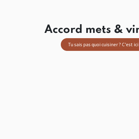
Accord mets & vin
Tu sais pas quoi cuisiner ? C'est ic