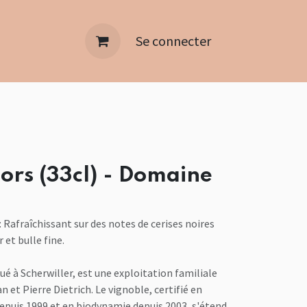
Se connecter
ors (33cl) - Domaine
: Rafraîchissant sur des notes de cerises noires
 et bulle fine.
ué à Scherwiller, est une exploitation familiale
an et Pierre Dietrich. Le vignoble, certifié en
depuis 1999 et en biodynamie depuis 2003, s'étend