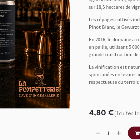
sur 18,5 hectares de vig
Les cépages cultivés incl
Pinot Blanc, le Gewurztr
En 2016, le domaine a co
en paille, utilisant 5 00
grande construction de 
La vinification est natu
spontanées en levures i
respectueuse du terroir.
4,80
€
(Toutes t