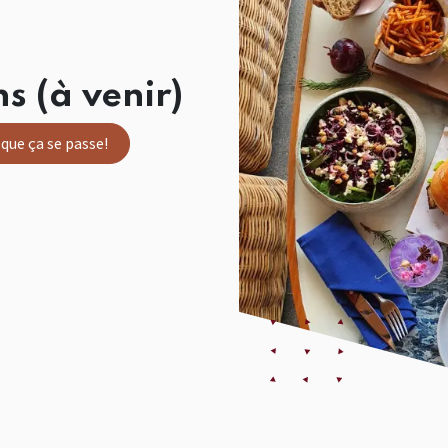
s (à venir)
i que ça se passe!