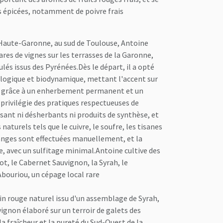
 épicées, notamment de poivre frais
 Haute-Garonne, au sud de Toulouse, Antoine
ares de vignes sur les terrasses de la Garonne,
és issus des Pyrénées.Dès le départ, il a opté
ologique et biodynamique, mettant l'accent sur
ls grâce à un enherbement permanent et un
l privilégie des pratiques respectueuses de
sant ni désherbants ni produits de synthèse, et
naturels tels que le cuivre, le soufre, les tisanes
anges sont effectuées manuellement, et la
le, avec un sulfitage minimal.Antoine cultive des
ot, le Cabernet Sauvignon, la Syrah, le
Abouriou, un cépage local rare
in rouge naturel issu d'un assemblage de Syrah,
ignon élaboré sur un terroir de galets des
la fraîcheur et la pureté du Sud-Ouest de la