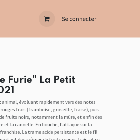
Se connecter
 Furie" La Petit
021
:
animal, évoluant rapidement vers des notes
rouges frais (framboise, groseille, fraise), puis
de fruits noirs, notamment la mûre, et enfin des
re et la cannelle. En bouche, l'attaque sur la
franchise. La trame acide persistante est le fil
portant des arômes de fruits rouges frais, et se