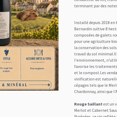
terminant par des notes
Installé depuis 2018 en
Bernardin cultive 8 hect
composées de galets roul
pour une agriculture bi
la conservation des so
travail du sol minimal.I
l'environnement, n'utili
favorise les traitements 
et le compost.Les vend
vinification est naturel
cépages tels que le Merl
Chardonnay, ainsi que l'
Rouge Saillant
est un v
Merlot et Cabernet Sauv
Pyrénées, ce vin reflète 