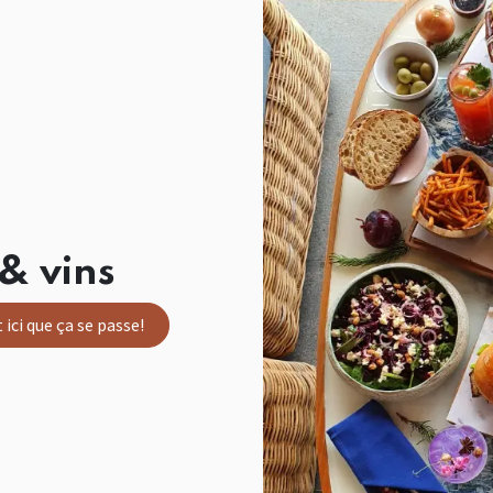
& vins
 ici que ça se passe!